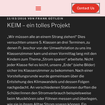
Contact Us
11/03/2016
VON
FRANK GÜTLEIN
KEIM – ein tolles Projekt
„Wir müssen alle an einem Strang ziehen!“ Dies
versuchten unsere 5. Klassen an drei Terminen, zu
denen Fr. Jeschor von der Umweltstation zu uns ins
Klassenzimmer kam und einen Vormittag lang mit den
Kindern zum Thema „Strom sparen“ arbeitete. Nicht
jeder Klasse fiel es leicht, unsere „Erde“ (siehe Bilder)
sicher ins Klassenzimmer zu bekommen. Nach einer
Vorstellungsrunde wurde gemeinsam über die
Entstehung des Klimawandels und dessen Folgen
nachgedacht. An verschiedenen Stationen durften die
Schüler/innen den Stromverbrauch beispielsweise
beim Musikhören oder Föhnen messen und überlegen,
wie sie in ihrem Alltag Strom sparen können. Ein