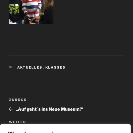
AKTUELLES
,
KLASSE5
ZURÜCK
„Auf geht`s ins Neue Museum!“
WEITER
„Upcycling“ in der Bertha