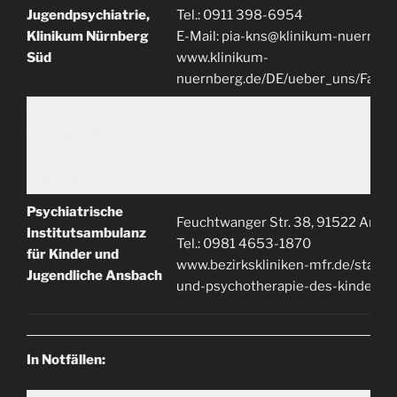
Jugendpsychiatrie,
Tel.: 0911 398-6954
Klinikum Nürnberg
E-Mail: pia-kns@klinikum-nuernber
Süd
www.klinikum-
nuernberg.de/DE/ueber_uns/Facha
Universitätsklinikum
Schwabach Anlage 6 und 10, 91054
Erlangen: Kinder-
Tel.: 09131 85-39123
und
www.kinderpsychiatrie.uk-erlangen
Jugendpsychiatrie
Psychiatrische
Feuchtwanger Str. 38, 91522 Ansb
Institutsambulanz
Tel.: 0981 4653-1870
für Kinder und
www.bezirkskliniken-mfr.de/stando
Jugendliche Ansbach
und-psychotherapie-des-kinder-un
In Notfällen: