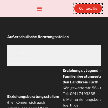
Contact Us
Außerschulische Beratungsstellen
Staatliche
Glockenhofstraße 51, 9047
Schulberatungsstelle
0911 58676 10
Mittelfranken
Erziehungs-, Jugend- und
Familienberatungsstelle d
den Landkreis Fürth
Königswarterstr. 56 – 60,
Tel.: 0911 7493335
Erziehungsberatungsstellen:
E-Mail: erziehungsberatu
(hier können sich auch
fuerth.de