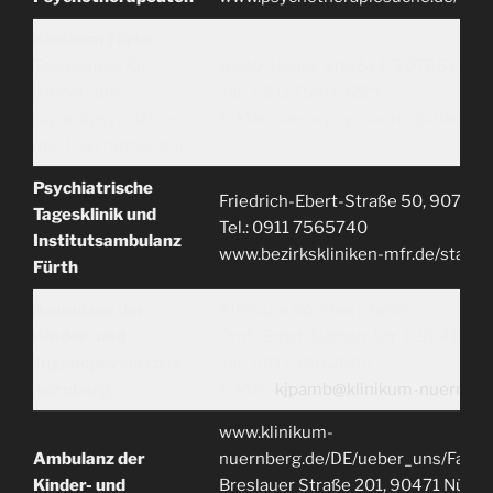
Klinikum Fürth
Tagesklinik für
Jakob-Henle-Straße 1, 90766 Fürth
Kinder- und
Tel.: 0911 7580 3225
Jugendpsychiatrie
E-Mail: kinderpsychiatrie@klinikum
und Psychotherapie
Psychiatrische
Friedrich-Ebert-Straße 50, 90766 
Tagesklinik und
Tel.: 0911 7565740
Institutsambulanz
www.bezirkskliniken-mfr.de/stando
Fürth
Ambulanz der
Klinikum Nürnberg Nord
Kinder- und
Prof.-Ernst-Nathan-Str. 1, 90419 N
Jugendpsychiatrie,
Tel.: 0911 398 2800
Nürnberg
E-Mail:
kjpamb@klinikum-nuernber
www.klinikum-
Ambulanz der
nuernberg.de/DE/ueber_uns/Facha
Kinder- und
Breslauer Straße 201, 90471 Nürnb