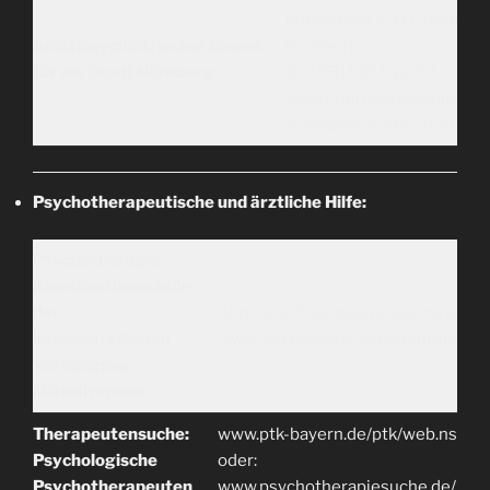
Burgstraße 4, EG, Zimmer
Sozialpsychiatrischer Dienst
Nürnberg
für die Stadt Nürnberg
Tel.: 0911 231 22 97
www.nuernberg.de/intern
sozialpsychiatrie.html
Psychotherapeutische und ärztliche Hilfe:
Psychotherapie-
Koordinationsstelle
der
Arzt- und Therapeutensuche sowie
kassenärztlichen
www.kvb.de/service/patienten/psy
Vereinigung
Mittelfranken
Therapeutensuche:
www.ptk-bayern.de/ptk/web.nsf/id/
Psychologische
oder:
Psychotherapeuten
www.psychotherapiesuche.de/