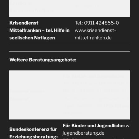
Ärztlicher
Tel.: 116 117
Bereitschaftsdienst
Krisendienst
Tel.: 0911 424855-0
Mittelfranken – tel. Hilfe in
www.krisendienst-
seelischen Notlagen
mittelfranken.de
Weitere Beratungsangebote:
Für Kinder und Jugendliche:
Tel.: 116 111 oder 0800 1110333
Nummer gegen
Mo.-Sa. 14:00 Uhr -20:00 Uhr
Kummer
www.nummergegenkummer.de/kin
jugendtelefon.html
Für Eltern:
Tel
1110550
Für Kinder und Jugendliche:
www.
Bundeskonferenz für
jugendberatung.de
Erziehungsberatung: