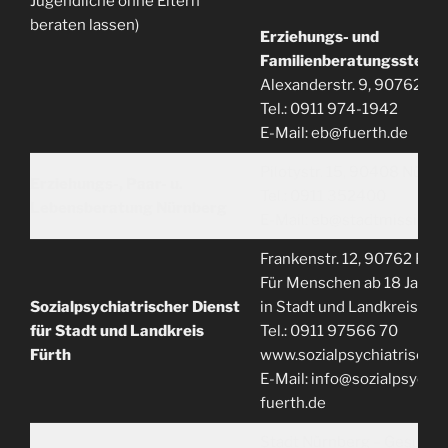
Jugendliche ohne Eltern
beraten lassen)
Erziehungs- und
Familienberatungsstelle 
Alexanderstr. 9, 90762 Für
Tel.: 0911 974-1942
E-Mail: eb@fuerth.de
Pilotystr. 15, 90408 Nürnb
Erziehungs-, Paar- u.
Tel.: 0911 352400
Lebensberatung
Nürnberg
E-Mail: eb@stadtmission-
Frankenstr. 12, 90762 Fürt
Für Menschen ab 18 Jahre
Sozialpsychiatrischer Dienst
in Stadt und Landkreis Fürt
für Stadt und Landkreis
Tel.: 0911 97566 70
Fürth
www.sozialpsychiatrischer
E-Mail: info@sozialpsychia
fuerth.de
Stadt Nürnberg – Gesundh