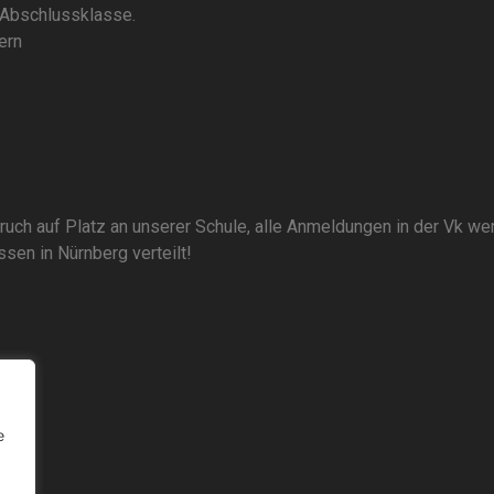
 Abschlussklasse.
ern
ruch auf Platz an unserer Schule, alle Anmeldungen in der Vk wer
sen in Nürnberg verteilt!
e