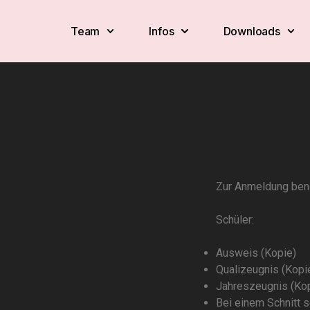
Team
Infos
Downloads
Zur Anmeldung benö
Schüler:
Ausweis (Kopie)
Qualizeugnis (Kopi
Jahreszeugnis (Ko
Bei einem Schnitt 