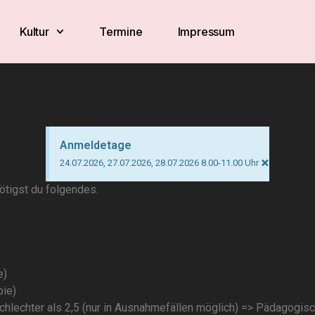
Kultur
Termine
Impressum
Anmeldetage
×
24.07.2026, 27.07.2026, 28.07.2026 8.00-11.00 Uhr
tigst du folgendes.
e)
pie)
schlechter als 2,5 (nur in Ausnahmefällen möglich) => Pädagogis