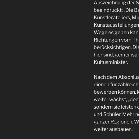
Auszeichnung der S
beeindruckt: „Die B
Künstlerateliers, 
Kunstausstellungen 
Wege es geben kann,
Richtungen vom Thea
berücksichtigen. Di
hier sind, gemeinsa
Kultusminister.
Nach dem Abschluss 
dienen für zahlreic
bewerben können. Mi
weiter wächst, „denn
sondern sie leisten
und Schüler. Mehr n
ganzer Regionen. Wi
weiter ausbauen.“