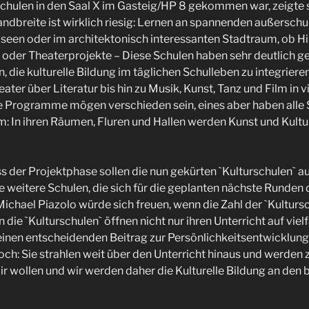
chulen in den Saal X im Gasteig/HP 8 gekommen war, zeigte 
andbreite ist wirklich riesig: Lernen an spannenden außerschu
Museen oder im architektonisch interessanten Stadtraum, ob
oder Theaterprojekte – Diese Schulen haben sehr deutlich ge
 die kulturelle Bildung im täglichen Schulleben zu integrieren
ter über Literatur bis hin zu Musik, Kunst, Tanz und Film in v
e Programme mögen verschieden sein, eines aber haben alle S
m: In ihren Räumen, Fluren und Hallen werden Kunst und Kultur
der Projektphase sollen die nun gekürten `Kulturschulen` au
he weitere Schulen, die sich für die geplanten nächste Runde
chael Piazolo würde sich freuen, wenn die Zahl der `Kultursc
 die `Kulturschulen` öffnen nicht nur ihren Unterricht auf viel
 einen entscheidenden Beitrag zur Persönlichkeitsentwicklung
och: Sie strahlen weit über den Unterricht hinaus und werden 
r wollen und wir werden daher die Kulturelle Bildung an den