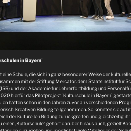
urschulen in Bayern`
st eine Schule, die sich in ganz besonderer Weise der kulturell
usammen mit der Stiftung Mercator, dem Staatsinstitut für Sc
ISB) und der Akademie für Lehrerfortbildung und Personalfüh
020 hierfür das Pilotprojekt `Kulturschule in Bayern` gestarte
len hatten schon in den Jahren zuvor an verschiedenen Pr
lerisch-kreativen Bildung teilgenommen. So konnten sie auf i
ch der kulturellen Bildung zurückgreifen und gleichzeitig ihr 
u einer „Kulturschule“ gehört darüber hinaus auch, gezielt Ko
ffenden einzugehen und möglichst viele Mitglieder der Schul