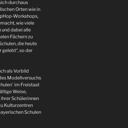
sich durchaus
lischen Orten wie in
 HipHop-Workshops,
macht, wie viele
 und dabei alle
ielen Fächern zu
chulen, die heute
 gelebt“, so der
ch als Vorbild
n des Modellversuchs
hulen` im Freistaat
fältige Weise,
 ihrer Schülerinnen
zu Kulturzentren
 bayerischen Schulen