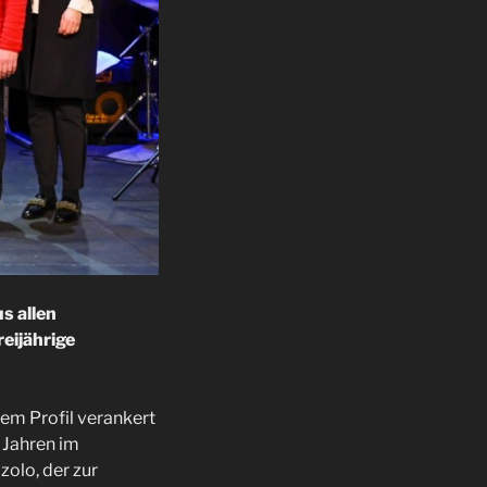
s allen
eijährige
rem Profil verankert
3 Jahren im
zolo, der zur