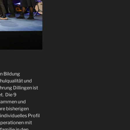
en Bildung
hulqualität und
rung Dillingen ist
t. Die 9
ogrammen und
hre bisherigen
individuelles Profil
operationen mit
familie in den