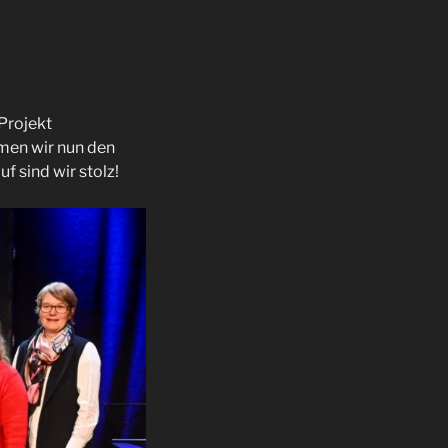
Projekt
men wir nun den
uf sind wir stolz!