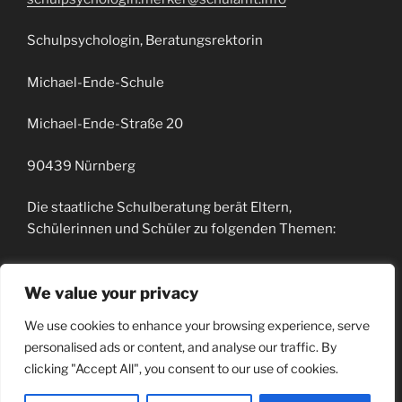
Schulpsychologin, Beratungsrektorin
Michael-Ende-Schule
Michael-Ende-Straße 20
90439 Nürnberg
Die staatliche Schulberatung berät Eltern,
Schülerinnen und Schüler zu folgenden Themen:
bei Lern- und Leistungsschwierigkeiten
We value your privacy
bei Verhaltensproblemen
bei Fragen zur Schullaufbahn
We use cookies to enhance your browsing experience, serve
bei der Studien- und Berufswahlorientierung
personalised ads or content, and analyse our traffic. By
bei Fragen zu besonderen Begabungen
clicking "Accept All", you consent to our use of cookies.
bei schulischen Konflikten
bei der Suche nach außerschulischer Beratung und