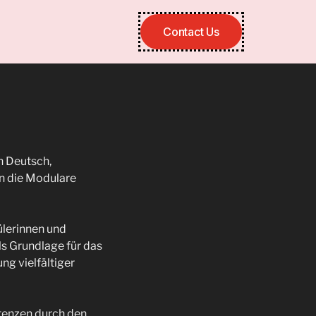
Contact Us
n Deutsch,
hn die Modulare
ülerinnen und
ls Grundlage für das
ng vielfältiger
tenzen durch den