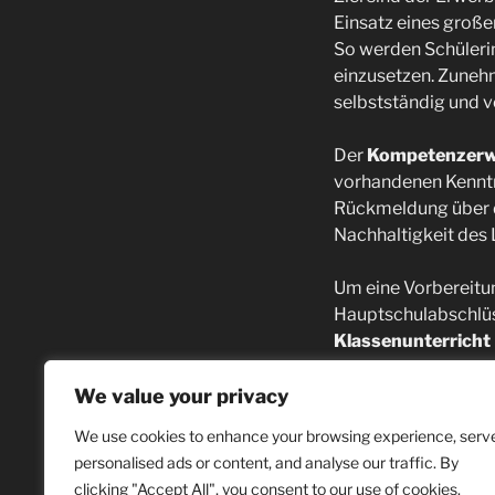
Einsatz eines groß
So werden Schülerin
einzusetzen. Zuneh
selbstständig und 
Der
Kompetenzer
vorhandenen Kenntni
Rückmeldung über de
Nachhaltigkeit des 
Um eine Vorbereitun
Hauptschulabschlüss
Klassenunterricht
Notenfreie
Modulp
We value your privacy
Bedürfnisse und den
We use cookies to enhance your browsing experience, serv
sondern wird für ein
personalised ads or content, and analyse our traffic. By
unterstützt den ind
clicking "Accept All", you consent to our use of cookies.