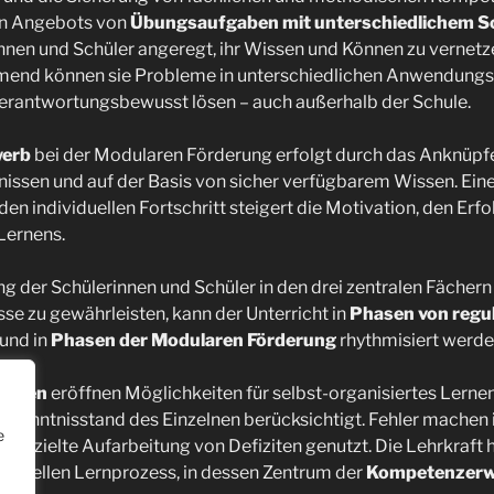
en Angebots von
Übungsaufgaben mit unterschiedlichem S
nen und Schüler angeregt, ihr Wissen und Können zu vernetze
mend können sie Probleme in unterschiedlichen Anwendungs
verantwortungsbewusst lösen – auch außerhalb der Schule.
werb
bei der Modularen Förderung erfolgt durch das Anknüpfe
ssen und auf der Basis von sicher verfügbarem Wissen. Eine
n individuellen Fortschritt steigert die Motivation, den Erfo
Lernens.
g der Schülerinnen und Schüler in den drei zentralen Fächern
e zu gewährleisten, kann der Unterricht in
Phasen von regu
und in
Phasen der Modularen Förderung
rhythmisiert werde
hasen
eröffnen Möglichkeiten für selbst-organisiertes Lernen,
 Kenntnisstand des Einzelnen berücksichtigt. Fehler machen is
e
e gezielte Aufarbeitung von Defiziten genutzt. Die Lehrkraft hi
ividuellen Lernprozess, in dessen Zentrum der
Kompetenzer