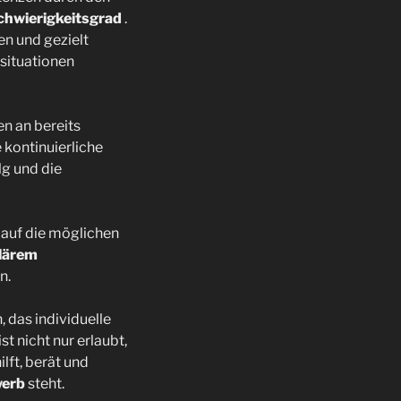
chwierigkeitsgrad
.
n und gezielt
situationen
n an bereits
 kontinuierliche
lg und die
 auf die möglichen
lärem
n.
 das individuelle
t nicht nur erlaubt,
lft, berät und
werb
steht.