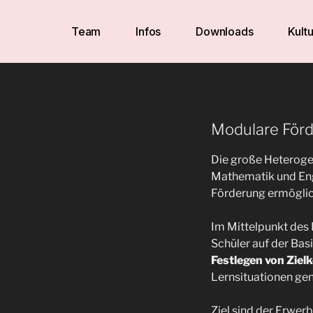
Team
Infos
Downloads
Kultu
Modulare Förd
Die große Heterogen
Mathematik und Engl
Förderung ermöglic
Im Mittelpunkt des
Schüler auf der Basi
Festlegen von Zie
Lernsituationen gen
Ziel sind der Erwe