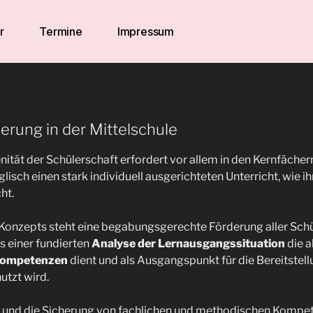
r
Termine
Impressum
erung in der Mittelschule
ität der Schülerschaft erfordert vor allem in den Kernfächer
isch einen stark individuell ausgerichteten Unterricht, wie i
ht.
 Konzepts steht eine begabungsgerechte Förderung aller Sch
s einer fundierten
Analyse der Lernausgangssituation
die a
lkompetenzen
dient und als Ausgangspunkt für die Bereitstellu
utzt wird.
rb und die Sicherung von fachlichen und methodischen Kompe