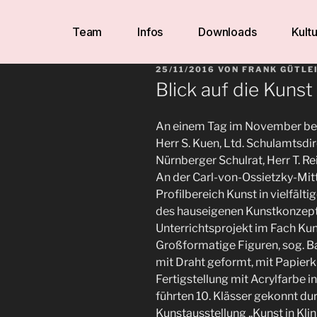
Team
Infos
Downloads
Kultu
25/11/2016
VON
FRANK GÜTLE
Blick auf die Kunst
An einem Tag im November besu
Herr S. Kuen, Ltd. Schulamtsdi
Nürnberger Schulrat, Herr T. Re
An der Carl-von-Ossietzky-Mit
Profilbereich Kunst in vielfält
des hauseigenen Kunstkonzepte
Unterrichtsprojekt im Fach Kuns
Großformatige Figuren, sog. 
mit Draht geformt, mit Papierk
Fertigstellung mit Acrylfarbe 
führten 10. Klässer gekonnt du
Kunstausstellung „Kunst in Klin