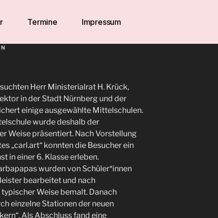
r
Termine
Impressum
IN
chten Herr Ministerialrat H. Krück,
rektor in der Stadt Nürnberg und der
ichert einige ausgewählte Mittelschulen.
telschule wurde deshalb der
iger Weise präsentiert. Nach Vorstellung
s „carl.art“ konnten die Besucher ein
t in einer 6. Klasse erleben.
Barbapapas wurden von Schüler*innen
leister bearbeitet und nach
in typischer Weise bemalt. Danach
rch einzelne Stationen der neuen
kern“. Als Abschluss fand eine