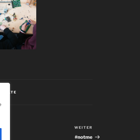
OJEKTE
e
WEITER
#notme