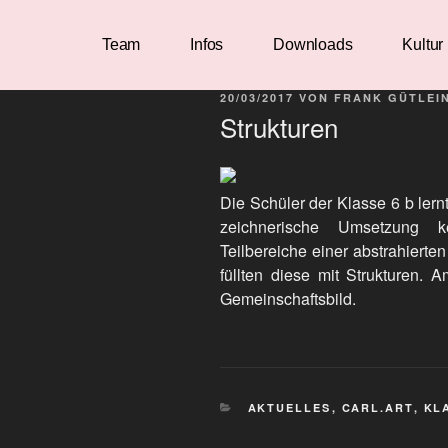
Team
Infos
Downloads
Kultur
20/03/2017
VON
FRANK GÜTLEI
Strukturen
Die Schüler der Klasse 6 b lern
zeichnerische Umsetzung k
Teilbereiche einer abstrahiert
füllten diese mit Strukturen. 
Gemeinschaftsbild.
AKTUELLES
,
CARL.ART
,
KL