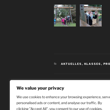
AKTUELLES
,
KLASSE6
,
PR
We value your privacy
ZURÜCK
We use cookies to enhance your browsing experience, serv
Müll kann Kunst – "Alles leucht
personalised ads or content, and analyse our traffic. By
clicking "Accept All", you consent to our use of cookies.