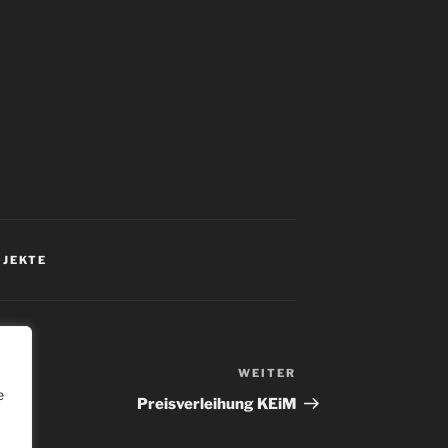
OJEKTE
WEITER
e
et"
Preisverleihung KEiM