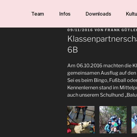
Team
Infos
Downloads
Kultu
09/11/2016
VON
FRANK GÜTLE
Klassenpartnersch
6B
Am 06.10.2016 machten die Kla
gemeinsamen Ausflug auf den 
Sei es beim Bingo, Fußball od
Kennenlernen stand im Mittelpu
auch unserem Schulhund „Balu“