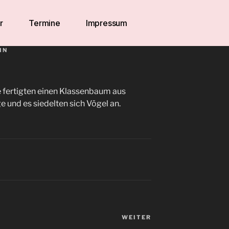
r
Termine
Impressum
IN
e fertigten einen Klassenbaum aus
ge und es siedelten sich Vögel an.
WEITER