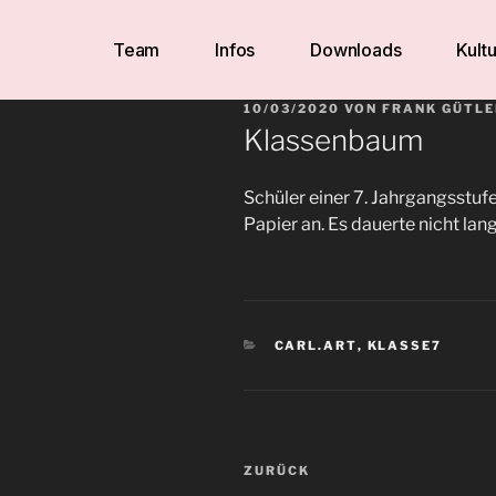
Team
Infos
Downloads
Kultu
10/03/2020
VON
FRANK GÜTLE
Klassenbaum
Schüler einer 7. Jahrgangsstuf
Papier an. Es dauerte nicht lan
CARL.ART
,
KLASSE7
ZURÜCK