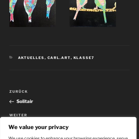
AKTUELLES
,
CARL.ART
,
KLASSE7
ZURÜCK
Solitair
WEITER
Lieber einen Lolli als nur ein LoL
We value your privacy
We use cookies to enhance your browsing experience, serve