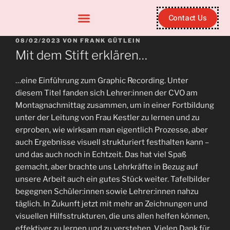
Contact Us
08/02/2023
VON
FRANK GÜTLEIN
Mit dem Stift erklären…
…eine Einführung zum Graphic Recording. Unter
diesem Titel fanden sich Lehrer:innen der CVO am
Montagnachmittag zusammen, um in einer Fortbildung
unter der Leitung von Frau Kestler zu lernen und zu
erproben, wie wirksam man eigentlich Prozesse, aber
auch Ergebnisse visuell strukturiert festhalten kann –
und das auch noch in Echtzeit. Das hat viel Spaß
gemacht, aber brachte uns Lehrkräfte in Bezug auf
unsere Arbeit auch ein gutes Stück weiter. Tafelbilder
begegnen Schüler:innen sowie Lehrer:innen nahzu
täglich. In Zukunft jetzt mit mehr an Zeichnungen und
visuellen Hilfsstrukturen, die uns allen helfen können,
effektiver zu lernen und zu verstehen. Vielen Dank für