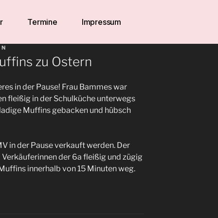
r
Termine
Impressum
IN
ffins zu Ostern
eres in der Pause! Frau Bammes war
n fleißig in der Schulküche unterwegs
ladige Muffins gebacken und hübsch
V in der Pause verkauft werden. Der
 Verkäuferinnen der 6a fleißig und zügig
Muffins innerhalb von 15 Minuten weg.