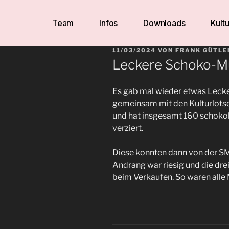
Team
Infos
Downloads
Kultu
11/03/2024
VON
FRANK GÜTLE
Leckere Schoko-Mu
Es gab mal wieder etwas Leck
gemeinsam mit den Kulturlotse
und hat insgesamt 160 schoko
verziert.
Diese konnten dann von der SM
Andrang war riesig und die drei
beim Verkaufen. So waren alle 