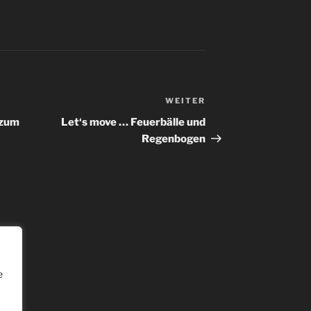
WEITER
 zum
Let‘s move … Feuerbälle und
Regenbogen
e