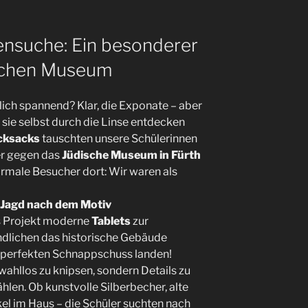
ensuche: Ein besonderer
ischen Museum
ch spannend? Klar, die Exponate – aber
sie selbst durch die Linse entdecken
cksacks
tauschten unsere Schülerinnen
er gegen das
Jüdische Museum in Fürth
normale Besucher dort: Wir waren als
 Jagd nach dem Motiv
s Projekt moderne
Tablets
zur
ndlichen das historische Gebäude
 perfekten Schnappschuss landen!
wahllos zu knipsen, sondern Details zu
ählen. Ob kunstvolle Silberbecher, alte
el im Haus – die Schüler suchten nach