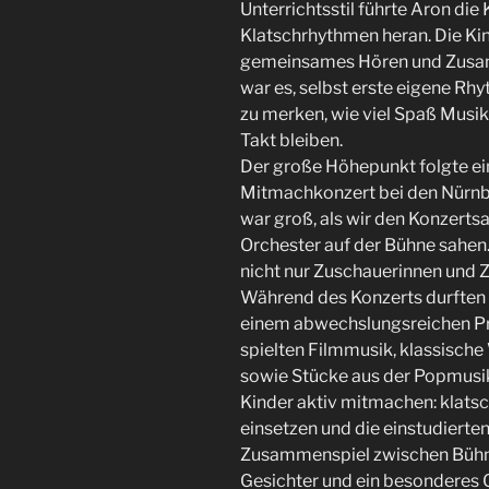
Unterrichtsstil führte Aron die
Klatschrhythmen heran. Die Kin
gemeinsames Hören und Zusam
war es, selbst erste eigene R
zu merken, wie viel Spaß Musi
Takt bleiben.
Der große Höhepunkt folgte ei
Mitmachkonzert bei den Nürnb
war groß, als wir den Konzerts
Orchester auf der Bühne sahen
nicht nur Zuschauerinnen und 
Während des Konzerts durften s
einem abwechslungsreichen P
spielten Filmmusik, klassisch
sowie Stücke aus der Popmusi
Kinder aktiv mitmachen: klats
einsetzen und die einstudiert
Zusammenspiel zwischen Bühne
Gesichter und ein besonderes 