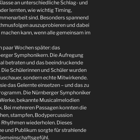
 Klasse an unterschiedliche Schlag- und
der lernten, wie wichtig Timing,
menarbeit sind. Besonders spannend
hythmusfolgen auszuprobieren und dabei
k machen kann, wenn alle gemeinsam im
n paar Wochen später: das
erger Symphonikern. Die Aufregung
aal betraten und das beeindruckende
. Die Schülerinnen und Schüler wurden
Zuschauer, sondern echte Mitwirkende.
ie das Gelernte einsetzen – und das zu
rogramm. Die Nürnberger Symphoniker
e Werke, bekannte Musicalmelodien
k. Bei mehreren Passagen konnten die
chen, stampfen, Bodypercussion
en Rhythmen wiederholen. Dieses
 und Publikum sorgte für strahlende
Gemeinschaftsgefühl.