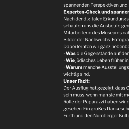
spannenden Perspektiven und
Experten-Check und spannen
Nach der digitalen Erkundungst
schauten uns die Ausbeute gem
Mitarbeiterin des Museums nah
Bilder der Nachwuchs-Fotogra
Dabei lernten wir ganz nebenbe
•
Was
die Gegenstände auf den
•
Wie
jüdisches Leben früher in
•
Warum
manche Ausstellungss
wichtig sind.
Unser Fazit:
Der Ausflug hat gezeigt, dass 
sein muss, wenn man sie mit m
Rolle der Paparazzi haben wi
gesehen. Ein großes Dankesc
Fürth und den Nürnberger Kult